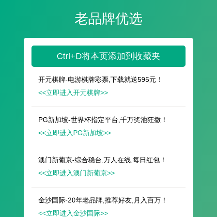
遥想公瑾当年，小乔初嫁了，雄姿英发。
羽扇纶巾，谈笑间，樯橹灰飞烟灭。
故国神游，多情应笑我，早生华发。
人生如梦，一尊还酹江月。